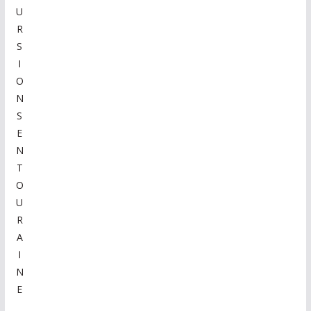
U
R
S
I
O
N
S
E
N
T
O
U
R
A
I
N
E