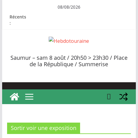
Passer
08/08/2026
au
Récents
contenu
:
H
e
Saumur – sam 8 août / 20h50 > 23h30 / Place
b
de la République / Summerise
d
o
t
o
u
r
a
Sortir voir une exposition
i