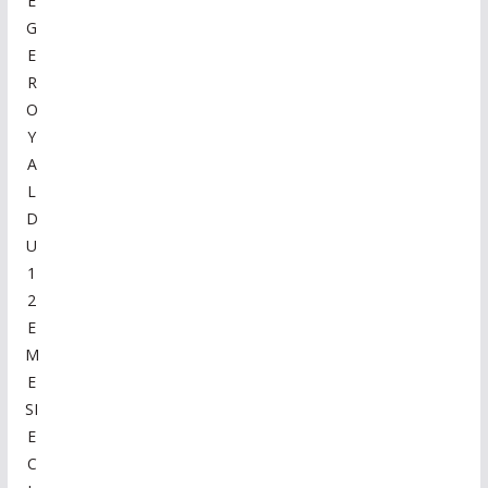
E
G
E
R
O
Y
A
L
D
U
1
2
E
M
E
SI
E
C