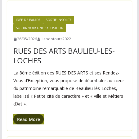
n
e
,
IDÉE DE BALADE
SORTIE INSOLITE
v
SORTIR VOIR UNE EXPOSITION
o
26/05/2026
Hebdotours2022
s
RUES DES ARTS BAULIEU-LES-
i
LOCHES
d
é
La 8ème édition des RUES DES ARTS et ses Rendez-
Vous d’Exception, vous propose de déambuler au cœur
e
du patrimoine remarquable de Beaulieu-lès-Loches,
s
labellisé « Petite cité de caractère » et « Ville et Métiers
s
d’Art »..
o
r
Read More
t
i