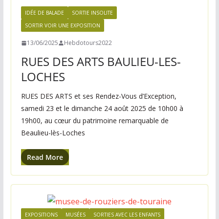
e
IDÉE DE BALADE
SORTIE INSOLITE
s
SORTIR VOIR UNE EXPOSITION
c
13/06/2025
Hebdotours2022
h
RUES DES ARTS BAULIEU-LES-
a
q
LOCHES
u
RUES DES ARTS et ses Rendez-Vous d’Exception,
e
samedi 23 et le dimanche 24 août 2025 de 10h00 à
s
19h00, au cœur du patrimoine remarquable de
e
Beaulieu-lès-Loches
m
a
Read More
i
n
e
EXPOSITIONS
MUSÉES
SORTIES AVEC LES ENFANTS