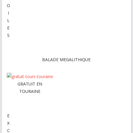
O
I
L
E
S
BALADE MEGALITHIQUE
GRATUIT EN
TOURAINE
E
X
C