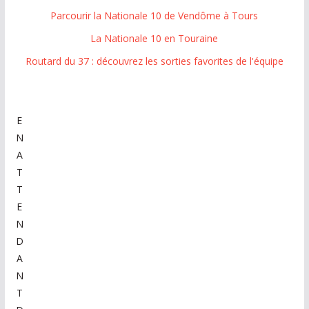
Parcourir la Nationale 10 de Vendôme à Tours
La Nationale 10 en Touraine
Routard du 37 : découvrez les sorties favorites de l'équipe
E
N
A
T
T
E
N
D
A
N
T