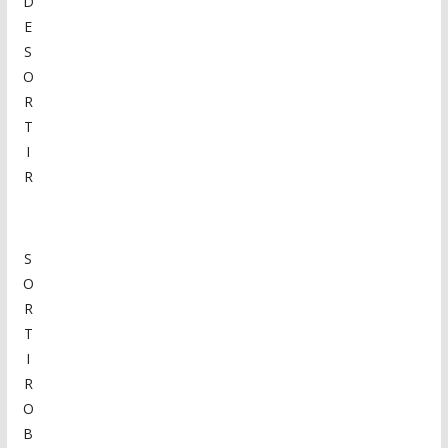
D
E
S
O
R
T
I
R
S
O
R
T
I
R
O
B