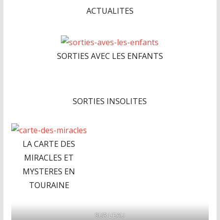
n
ACTUALITES
e
,
v
SORTIES AVEC LES ENFANTS
o
s
i
d
SORTIES INSOLITES
é
e
s
LA CARTE DES
s
MIRACLES ET
o
MYSTERES EN
r
TOURAINE
t
i
SUR L'EAU