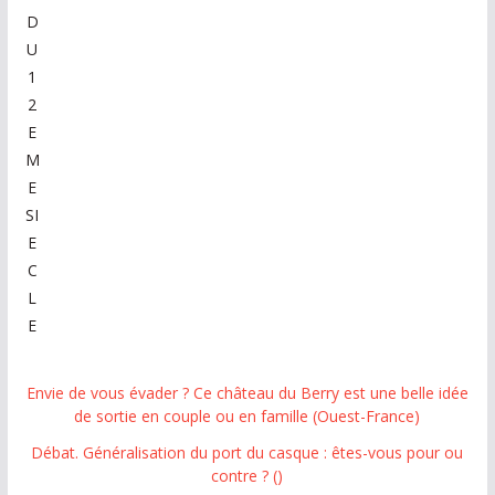
D
U
1
2
E
M
E
SI
E
C
L
E
Envie de vous évader ? Ce château du Berry est une belle idée
de sortie en couple ou en famille (Ouest-France)
Débat. Généralisation du port du casque : êtes-vous pour ou
contre ? ()