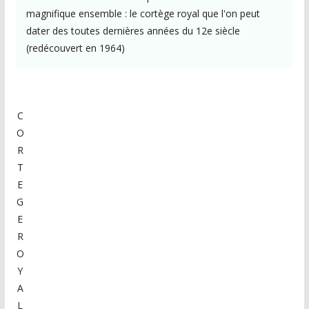
magnifique ensemble : le cortège royal que l'on peut
dater des toutes dernières années du 12e siècle
(redécouvert en 1964)
C
O
R
T
E
G
E
R
O
Y
A
L