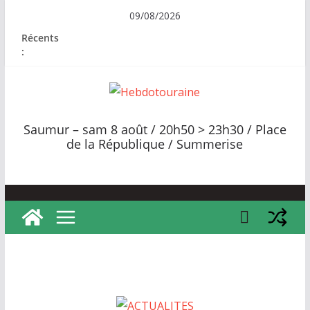
Passer
09/08/2026
au
Récents
contenu
:
H
e
Saumur – sam 8 août / 20h50 > 23h30 / Place
b
de la République / Summerise
d
o
t
o
u
r
a
i