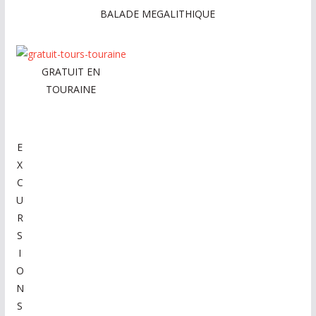
BALADE MEGALITHIQUE
GRATUIT EN
TOURAINE
E
X
C
U
R
S
I
O
N
S