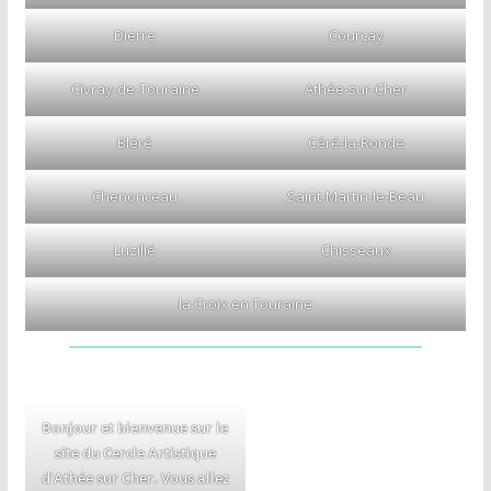
Dierre
Courçay
Civray-de-Touraine
Athée-sur-Cher
Bléré
Céré-la-Ronde
Chenonceau
Saint-Martin-le-Beau
Luzillé
Chisseaux
la Croix en Touraine
Bonjour et bienvenue sur le
site du Cercle Artistique
d’Athée sur Cher. Vous allez