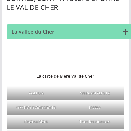
n
LE VAL DE CHER
e
,
v
La vallée du Cher
o
s
i
d
é
e
La carte de Bléré Val de Cher
s
s
AGENDA
WEBCAM VERETZ
o
GRANDS EVENEMENTS
Météo
r
t
Cinéma Bléré
Tous les cinémas
i