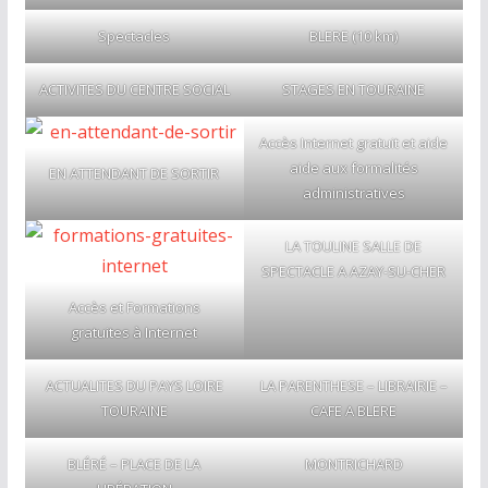
Spectacles
BLERE (10 km)
ACTIVITES DU CENTRE SOCIAL
STAGES EN TOURAINE
Accès Internet gratuit et aide
aide aux formalités
EN ATTENDANT DE SORTIR
administratives
LA TOULINE SALLE DE
SPECTACLE A AZAY-SU-CHER
Accès et Formations
gratuites à Internet
ACTUALITES DU PAYS LOIRE
LA PARENTHESE – LIBRAIRIE –
TOURAINE
CAFE A BLERE
BLÉRÉ – PLACE DE LA
MONTRICHARD