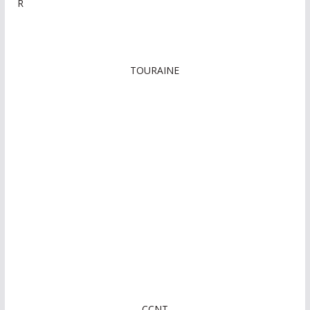
R
TOURAINE
CCNT