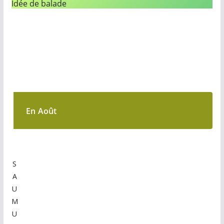
Idée de balade
En Août
S
A
U
M
U