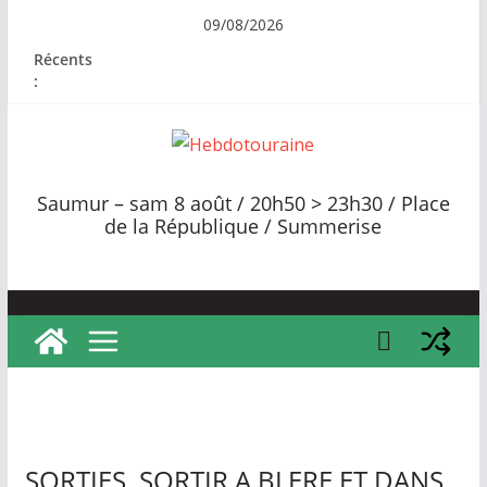
Passer
09/08/2026
au
Récents
contenu
:
H
e
Saumur – sam 8 août / 20h50 > 23h30 / Place
b
de la République / Summerise
d
o
t
o
u
r
a
i
SORTIES, SORTIR A BLERE ET DANS