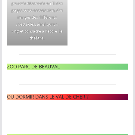
pouvoir découvrir au fil des
pages cette association, des
images des différents
spectacles, ainsi qu’ un
onglet consacré à l’école de
théâtre.
ZOO PARC DE BEAUVAL
OU DORMIR DANS LE VAL DE CHER ?