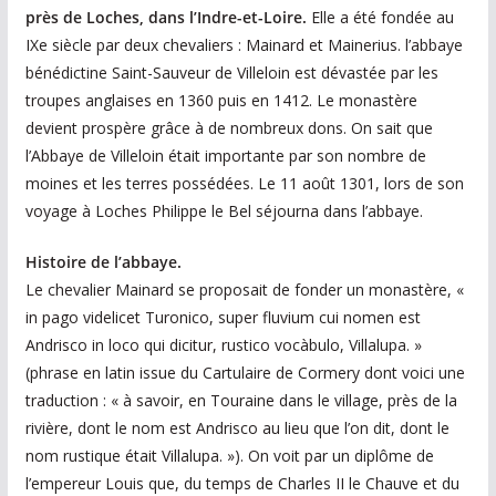
près de Loches, dans l’Indre-et-Loire.
Elle a été fondée au
IXe siècle par deux chevaliers : Mainard et Mainerius. l’abbaye
bénédictine Saint-Sauveur de Villeloin est dévastée par les
troupes anglaises en 1360 puis en 1412. Le monastère
devient prospère grâce à de nombreux dons. On sait que
l’Abbaye de Villeloin était importante par son nombre de
moines et les terres possédées. Le 11 août 1301, lors de son
voyage à Loches Philippe le Bel séjourna dans l’abbaye.
Histoire de l’abbaye.
Le chevalier Mainard se proposait de fonder un monastère, «
in pago videlicet Turonico, super fluvium cui nomen est
Andrisco in loco qui dicitur, rustico vocàbulo, Villalupa. »
(phrase en latin issue du Cartulaire de Cormery dont voici une
traduction : « à savoir, en Touraine dans le village, près de la
rivière, dont le nom est Andrisco au lieu que l’on dit, dont le
nom rustique était Villalupa. »). On voit par un diplôme de
l’empereur Louis que, du temps de Charles II le Chauve et du