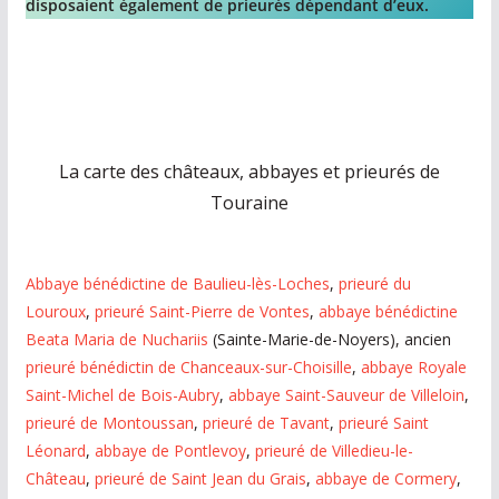
disposaient également de prieurés dépendant d’eux.
La carte des châteaux, abbayes et prieurés de
Touraine
Abbaye bénédictine de Baulieu-lès-Loches
,
prieuré du
Louroux
,
prieuré Saint-Pierre de Vontes
,
abbaye bénédictine
Beata Maria de Nuchariis
(Sainte-Marie-de-Noyers), ancien
prieuré bénédictin de Chanceaux-sur-Choisille
,
abbaye Royale
Saint-Michel de Bois-Aubry
,
abbaye Saint-Sauveur de Villeloin
,
prieuré de Montoussan
,
prieuré de Tavant
,
prieuré Saint
Léonard
,
abbaye de Pontlevoy
,
prieuré de Villedieu-le-
Château
,
prieuré de Saint Jean du Grais
,
abbaye de Cormery
,