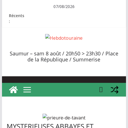
Passer
07/08/2026
au
Récents
contenu
:
H
e
Saumur – sam 8 août / 20h50 > 23h30 / Place
b
de la République / Summerise
d
o
t
o
u
r
a
i
MYSTERIEUSES ABBAYES ET