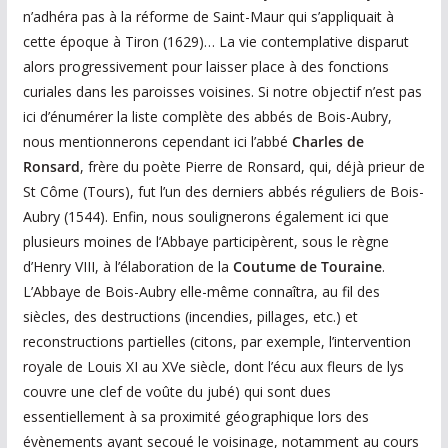
n’adhéra pas à la réforme de Saint-Maur qui s’appliquait à
cette époque à Tiron (1629)… La vie contemplative disparut
alors progressivement pour laisser place à des fonctions
curiales dans les paroisses voisines. Si notre objectif n’est pas
ici d’énumérer la liste complète des abbés de Bois-Aubry,
nous mentionnerons cependant ici l’abbé
Charles de
Ronsard
, frère du poète Pierre de Ronsard, qui, déjà prieur de
St Côme (Tours), fut l’un des derniers abbés réguliers de Bois-
Aubry (1544). Enfin, nous soulignerons également ici que
plusieurs moines de l’Abbaye participèrent, sous le règne
d’Henry VIII, à l’élaboration de la
Coutume de Touraine
.
L’Abbaye de Bois-Aubry elle-même connaîtra, au fil des
siècles, des destructions (incendies, pillages, etc.) et
reconstructions partielles (citons, par exemple, l’intervention
royale de Louis XI au XVe siècle, dont l’écu aux fleurs de lys
couvre une clef de voûte du jubé) qui sont dues
essentiellement à sa proximité géographique lors des
évènements ayant secoué le voisinage, notamment au cours