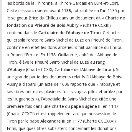
les bords de la Thironne, à Thiron-Gardais en Eure-et-Loir).
Cette cession, opérée avant
1135
, fut ratifiée en l’an 1135 par
le seigneur Brice du Chillou dans un document dit «
Charte de
fondation du Prieuré de Bois-Aubry
» (Charte CCXIII)
contenu dans le
Cartulaire de l’Abbaye de Tiron
. Cet acte,
qui établit l’oratoire Saint-Michel de Luzé en Prieuré de Tiron,
confirme en effet les dons antérieurs fait par Brice du Chillou
à Robert l’Ermite. En
1138
, Guillaume, abbé de l’Abbaye de
Tiron, élève le Prieuré Saint-Michel de Luzé au rang
d’
Abbaye
(Charte CCXXI, Cartulaire de l’Abbaye de Tiron). Si
une grande partie des documents relatifs à l’Abbaye de Bois-
Aubry a disparu (un acte de 1606 rapporte que « l’abbaye et
ses titres ont estés plusieurs fois ravagez, pillez et brûlez par
les Huguenots »), l’Abbatiale de Saint-Michel est citée une
première fois dans une charte du
pape Eugène III
en 1147
(Charte CCXCI) et est rappelée en tant que possession de
Tiron par le pape
Alexandre III
en 1177 (Charte CCCXXVI).
Enfin, quelques titres subsistent concernant les donations