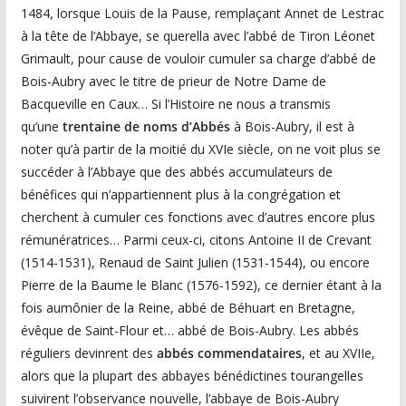
1484, lorsque Louis de la Pause, remplaçant Annet de Lestrac
à la tête de l’Abbaye, se querella avec l’abbé de Tiron Léonet
Grimault, pour cause de vouloir cumuler sa charge d’abbé de
Bois-Aubry avec le titre de prieur de Notre Dame de
Bacqueville en Caux… Si l’Histoire ne nous a transmis
qu’une
trentaine de noms d’Abbés
à Bois-Aubry, il est à
noter qu’à partir de la moitié du XVIe siècle, on ne voit plus se
succéder à l’Abbaye que des abbés accumulateurs de
bénéfices qui n’appartiennent plus à la congrégation et
cherchent à cumuler ces fonctions avec d’autres encore plus
rémunératrices… Parmi ceux-ci, citons Antoine II de Crevant
(1514-1531), Renaud de Saint Julien (1531-1544), ou encore
Pierre de la Baume le Blanc (1576-1592), ce dernier étant à la
fois aumônier de la Reine, abbé de Béhuart en Bretagne,
évêque de Saint-Flour et… abbé de Bois-Aubry. Les abbés
réguliers devinrent des
abbés commendataires
, et au XVIIe,
alors que la plupart des abbayes bénédictines tourangelles
suivirent l’observance nouvelle, l’abbaye de Bois-Aubry