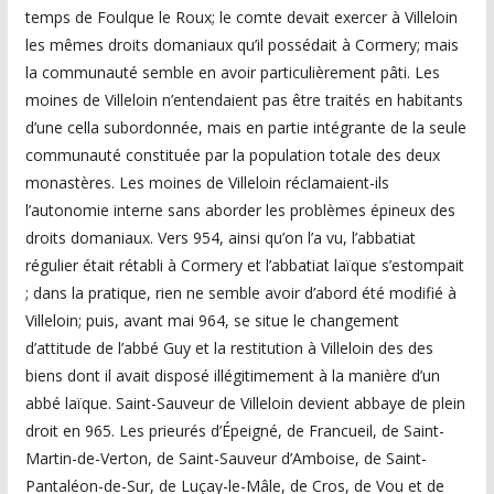
temps de Foulque le Roux; le comte devait exercer à Villeloin
les mêmes droits domaniaux qu’il possédait à Cormery; mais
la communauté semble en avoir particulièrement pâti. Les
moines de Villeloin n’entendaient pas être traités en habitants
d’une cella subordonnée, mais en partie intégrante de la seule
communauté constituée par la population totale des deux
monastères. Les moines de Villeloin réclamaient-ils
l’autonomie interne sans aborder les problèmes épineux des
droits domaniaux. Vers 954, ainsi qu’on l’a vu, l’abbatiat
régulier était rétabli à Cormery et l’abbatiat laïque s’estompait
; dans la pratique, rien ne semble avoir d’abord été modifié à
Villeloin; puis, avant mai 964, se situe le changement
d’attitude de l’abbé Guy et la restitution à Villeloin des des
biens dont il avait disposé illégitimement à la manière d’un
abbé laïque. Saint-Sauveur de Villeloin devient abbaye de plein
droit en 965. Les prieurés d’Épeigné, de Francueil, de Saint-
Martin-de-Verton, de Saint-Sauveur d’Amboise, de Saint-
Pantaléon-de-Sur, de Luçay-le-Mâle, de Cros, de Vou et de