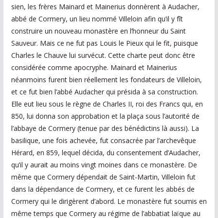
sien, les frères Mainard et Mainerius donnèrent à Audacher,
abbé de Cormery, un lieu nommé Villeloin afin qu’il y fît
construire un nouveau monastère en l’honneur du Saint
Sauveur. Mais ce ne fut pas Louis le Pieux qui le fit, puisque
Charles le Chauve lui survécut. Cette charte peut donc être
considérée comme apocryphe. Mainard et Mainerius
néanmoins furent bien réellement les fondateurs de Villeloin,
et ce fut bien l’abbé Audacher qui présida à sa construction.
Elle eut lieu sous le règne de Charles II, roi des Francs qui, en
850, lui donna son approbation et la plaça sous l’autorité de
l’abbaye de Cormery (tenue par des bénédictins là aussi). La
basilique, une fois achevée, fut consacrée par l’archevêque
Hérard, en 859, lequel décida, du consentement d’Audacher,
qu’il y aurait au moins vingt moines dans ce monastère. De
même que Cormery dépendait de Saint-Martin, Villeloin fut
dans la dépendance de Cormery, et ce furent les abbés de
Cormery qui le dirigèrent d’abord. Le monastère fut soumis en
même temps que Cormery au régime de l’abbatiat laïque au