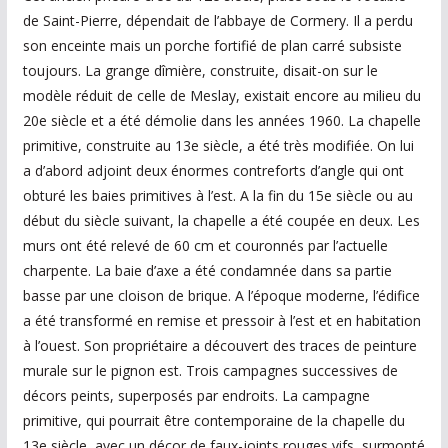
de Saint-Pierre, dépendait de l’abbaye de Cormery. Il a perdu
son enceinte mais un porche fortifié de plan carré subsiste
toujours. La grange dîmière, construite, disait-on sur le
modèle réduit de celle de Meslay, existait encore au milieu du
20e siècle et a été démolie dans les années 1960. La chapelle
primitive, construite au 13e siècle, a été très modifiée. On lui
a d’abord adjoint deux énormes contreforts d’angle qui ont
obturé les baies primitives à l’est. A la fin du 15e siècle ou au
début du siècle suivant, la chapelle a été coupée en deux. Les
murs ont été relevé de 60 cm et couronnés par l’actuelle
charpente. La baie d’axe a été condamnée dans sa partie
basse par une cloison de brique. A l’époque moderne, l’édifice
a été transformé en remise et pressoir à l’est et en habitation
à l’ouest. Son propriétaire a découvert des traces de peinture
murale sur le pignon est. Trois campagnes successives de
décors peints, superposés par endroits. La campagne
primitive, qui pourrait être contemporaine de la chapelle du
13e siècle, avec un décor de faux-joints rouges vifs, surmonté