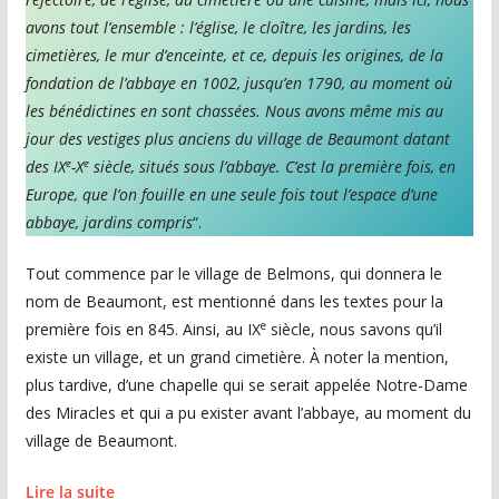
e
avons tout l’ensemble : l’église, le cloître, les jardins, les
s
cimetières, le mur d’enceinte, et ce, depuis les origines, de la
c
fondation de l’abbaye en 1002, jusqu’en 1790, au moment où
h
les bénédictines en sont chassées. Nous avons même mis au
a
jour des vestiges plus anciens du village de Beaumont datant
q
e
e
des IX
-X
siècle, situés sous l’abbaye. C’est la première fois, en
Europe, que l’on fouille en une seule fois tout l’espace d’une
u
abbaye, jardins compris
“.
e
s
Tout commence par le village de Belmons, qui donnera le
e
nom de Beaumont, est mentionné dans les textes pour la
m
e
première fois en 845. Ainsi, au IX
siècle, nous savons qu’il
a
existe un village, et un grand cimetière. À noter la mention,
i
plus tardive, d’une chapelle qui se serait appelée Notre-Dame
des Miracles et qui a pu exister avant l’abbaye, au moment du
n
village de Beaumont.
e
Lire la suite