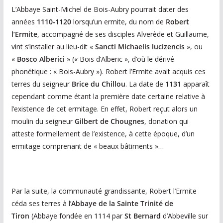
L’Abbaye Saint-Michel de Bois-Aubry pourrait dater des
années
1110-1120
lorsqu’un ermite, du nom de
Robert
l’Ermite
, accompagné de ses disciples Alverède et Guillaume,
vint s’installer au lieu-dit «
Sancti Michaelis lucizencis
», ou
«
Bosco Alberici
» (« Bois d’Alberic », d’où le dérivé
phonétique : « Bois-Aubry »). Robert l’Ermite avait acquis ces
terres du seigneur
Brice du Chillou
. La date de
1131
apparaît
cependant comme étant la première date certaine relative à
l’existence de cet ermitage. En effet, Robert reçut alors un
moulin du seigneur
Gilbert de Chougnes
, donation qui
atteste formellement de l’existence, à cette époque, d’un
ermitage comprenant de « beaux bâtiments »…
Par la suite, la communauté grandissante, Robert l’Ermite
céda ses terres à l’
Abbaye de la Sainte Trinité de
Tiron
(Abbaye fondée en 1114 par
St Bernard
d’Abbeville sur