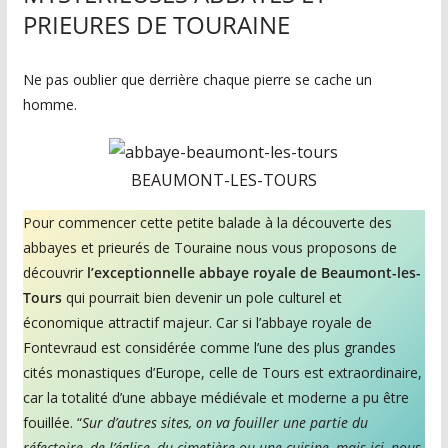
n
PRIEURES DE TOURAINE
e
,
Ne pas oublier que derrière chaque pierre se cache un
v
homme.
o
s
i
BEAUMONT-LES-TOURS
d
Pour commencer cette petite balade à la découverte des
é
abbayes et prieurés de Touraine nous vous proposons de
e
découvrir
l’exceptionnelle abbaye royale de Beaumont-les-
s
Tours
qui pourrait bien devenir un pole culturel et
s
économique attractif majeur. Car si l’abbaye royale de
o
Fontevraud est considérée comme l’une des plus grandes
r
cités monastiques d’Europe, celle de Tours est extraordinaire,
car la totalité d’une abbaye médiévale et moderne a pu être
t
fouillée. “
Sur d’autres sites, on va fouiller une partie du
i
réfectoire, de l’église, du cimetière ou une cuisine, mais ici, nous