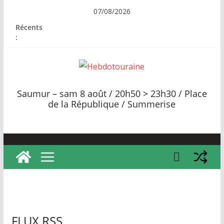
Passer
07/08/2026
au
Récents
contenu
:
H
e
Saumur – sam 8 août / 20h50 > 23h30 / Place
b
de la République / Summerise
d
o
t
o
u
r
a
i
FLUX RSS