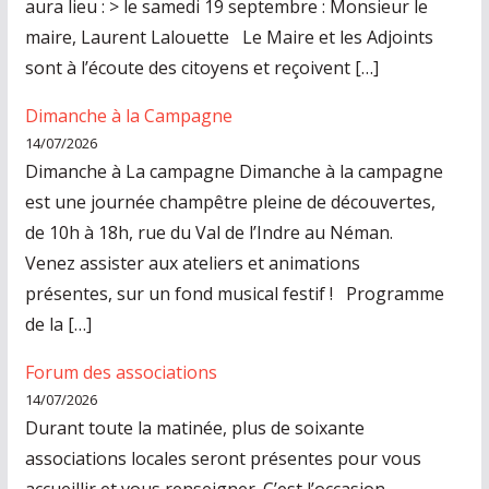
aura lieu : > le samedi 19 septembre : Monsieur le
e
maire, Laurent Lalouette Le Maire et les Adjoints
s
sont à l’écoute des citoyens et reçoivent […]
c
h
Dimanche à la Campagne
a
14/07/2026
q
Dimanche à La campagne Dimanche à la campagne
u
est une journée champêtre pleine de découvertes,
e
de 10h à 18h, rue du Val de l’Indre au Néman.
s
Venez assister aux ateliers et animations
e
présentes, sur un fond musical festif ! Programme
m
de la […]
a
Forum des associations
i
14/07/2026
n
Durant toute la matinée, plus de soixante
e
associations locales seront présentes pour vous