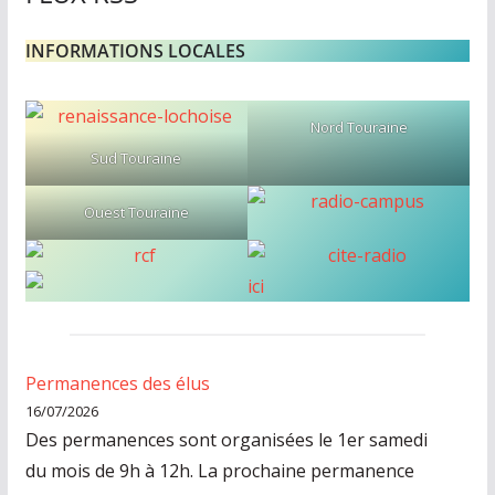
n
e
INFORMATIONS LOCALES
,
v
Nord Touraine
o
Sud Touraine
s
i
Ouest Touraine
d
é
e
s
s
o
Permanences des élus
r
16/07/2026
Des permanences sont organisées le 1er samedi
t
du mois de 9h à 12h. La prochaine permanence
i