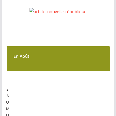
En Août
S
A
U
M
U