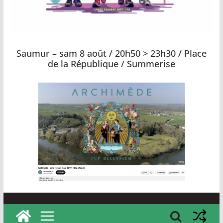
t
o
u
Saumur – sam 8 août / 20h50 > 23h30 / Place
r
de la République / Summerise
a
i
n
e
,
v
o
s
i
d
é
e