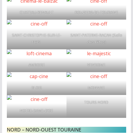
CHATEAU-RENAULT
ROUZIERS-DE-TOURAINE
SAINT-CHRISTOPHE-SUR-LE-
SAINT-PATERNE-RACAN (Salle
NAIS
des Fêtes)
AMBOISE
VENDOME
BLOIS
MONNAIE
TOURS NORD
NOTRE-DAME-D’OE
NORD – NORD-OUEST TOURAINE