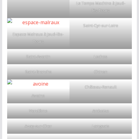
Le Temps Machine à Joué-
lès-Tours
Saint-Cyr-sur-Loire
Espace Malraux à Joué-lès-
Tours
Saint-Avertin
Loches
Saint-Branchs
Chinon
Château-Renault
Avoine
Vendôme
Amboise
Azay-sur-Cher
Langeais