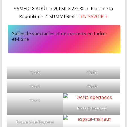
SAMEDI 8 AOÛT / 20h50 > 23h30 / Place de la
République / SUMMERISE –
EN SAVOIR +
Salles de spectacles et de concerts en Indre-
et-Loire
Tours
Tours
Tours
Tours
Tours
Notre-Dame-d’Oé
Rouziers-de-Touraine