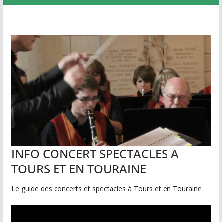
s
s
o
r
t
i
e
s
c
h
INFO CONCERT SPECTACLES A
a
q
TOURS ET EN TOURAINE
u
Le guide des concerts et spectacles à Tours et en Touraine
e
s
e