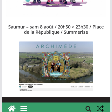
t
o
u
Saumur – sam 8 août / 20h50 > 23h30 / Place
r
de la République / Summerise
a
i
n
e
,
v
o
s
i
d
é
e