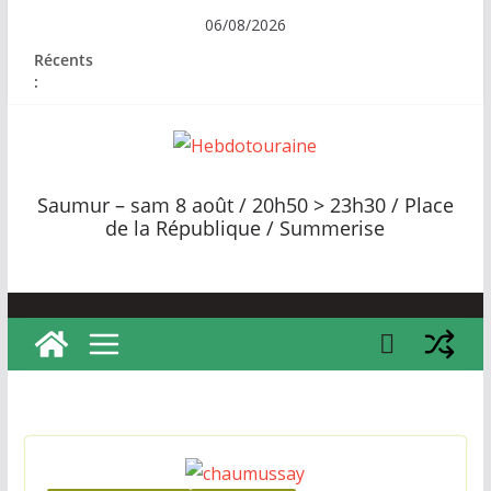
Passer
06/08/2026
au
Récents
contenu
:
H
e
Saumur – sam 8 août / 20h50 > 23h30 / Place
b
de la République / Summerise
d
o
t
o
u
r
a
i