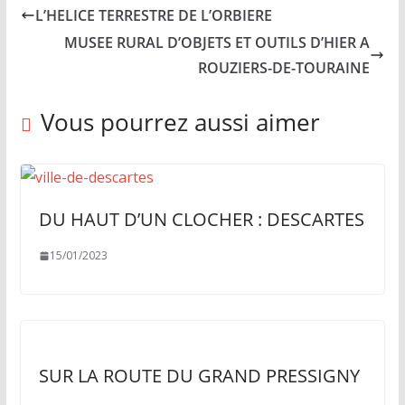
e
L’HELICE TERRESTRE DE L’ORBIERE
s
MUSEE RURAL D’OBJETS ET OUTILS D’HIER A
c
ROUZIERS-DE-TOURAINE
h
a
Vous pourrez aussi aimer
q
u
e
s
DU HAUT D’UN CLOCHER : DESCARTES
e
15/01/2023
m
a
i
n
e
SUR LA ROUTE DU GRAND PRESSIGNY