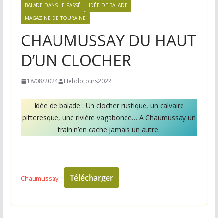
n
BALADE DANS LE PASSÉ
IDÉE DE BALADE
e
MAGAZINE DE TOURAINE
,
CHAUMUSSAY DU HAUT
v
D’UN CLOCHER
o
s
18/08/2024
Hebdotours2022
i
d
Idée de balade : Un clocher rustique, un calvaire
é
pittoresque, une rivière vagabonde… A Chaumussay un
e
train n’en cache jamais un autre.
s
s
o
Télécharger
Chaumussay
r
t
i