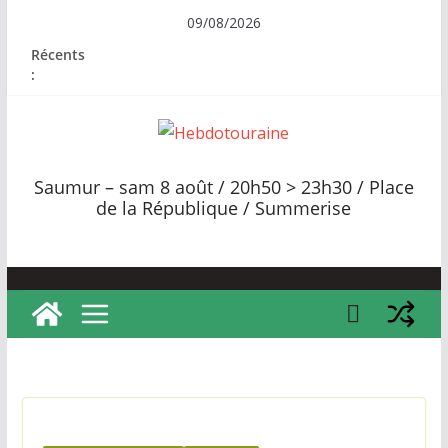
Passer
09/08/2026
au
Récents
contenu
:
H
e
Saumur – sam 8 août / 20h50 > 23h30 / Place
b
de la République / Summerise
d
o
t
o
u
r
a
i