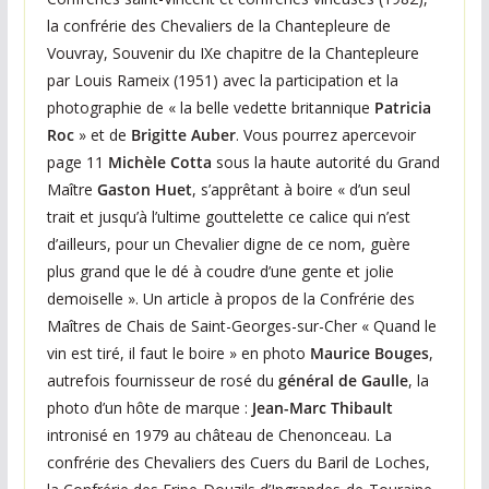
e
la confrérie des Chevaliers de la Chantepleure de
s
Vouvray, Souvenir du IXe chapitre de la Chantepleure
c
par Louis Rameix (1951) avec la participation et la
h
photographie de « la belle vedette britannique
Patricia
a
Roc
» et de
Brigitte Auber
. Vous pourrez apercevoir
q
page 11
Michèle Cotta
sous la haute autorité du Grand
Maître
Gaston Huet
, s’apprêtant à boire « d’un seul
u
trait et jusqu’à l’ultime gouttelette ce calice qui n’est
e
d’ailleurs, pour un Chevalier digne de ce nom, guère
s
plus grand que le dé à coudre d’une gente et jolie
e
demoiselle ». Un article à propos de la Confrérie des
m
Maîtres de Chais de Saint-Georges-sur-Cher « Quand le
a
vin est tiré, il faut le boire » en photo
Maurice Bouges
,
i
autrefois fournisseur de rosé du
général de Gaulle
, la
n
photo d’un hôte de marque :
Jean-Marc Thibault
intronisé en 1979 au château de Chenonceau. La
e
confrérie des Chevaliers des Cuers du Baril de Loches,