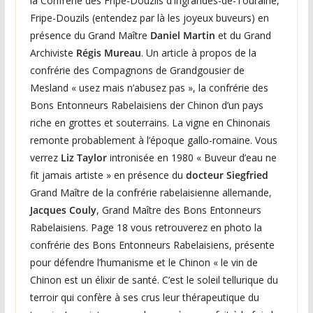
la Confrérie des Fripe-Douzils d’Ingrandes-de-Touraine,
Fripe-Douzils (entendez par là les joyeux buveurs) en
présence du Grand Maître
Daniel Martin
et du Grand
Archiviste
Régis Mureau
. Un article à propos de la
confrérie des Compagnons de Grandgousier de
Mesland « usez mais n’abusez pas », la confrérie des
Bons Entonneurs Rabelaisiens der Chinon d’un pays
riche en grottes et souterrains. La vigne en Chinonais
remonte probablement à l’époque gallo-romaine. Vous
verrez
Liz Taylor
intronisée en 1980 « Buveur d’eau ne
fit jamais artiste » en présence du
docteur Siegfried
Grand Maître de la confrérie rabelaisienne allemande,
Jacques Couly
, Grand Maître des Bons Entonneurs
Rabelaisiens. Page 18 vous retrouverez en photo la
confrérie des Bons Entonneurs Rabelaisiens, présente
pour défendre l’humanisme et le Chinon « le vin de
Chinon est un élixir de santé. C’est le soleil tellurique du
terroir qui confère à ses crus leur thérapeutique du