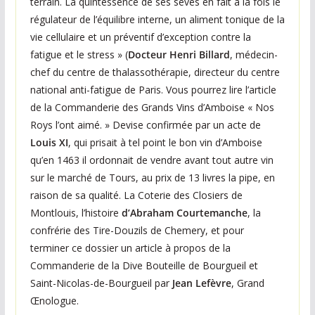
terrain. La quintessence de ses sèves en fait à la fois le
régulateur de l’équilibre interne, un aliment tonique de la
vie cellulaire et un préventif d’exception contre la
fatigue et le stress » (
Docteur Henri Billard
, médecin-
chef du centre de thalassothérapie, directeur du centre
national anti-fatigue de Paris. Vous pourrez lire l’article
de la Commanderie des Grands Vins d’Amboise « Nos
Roys l’ont aimé. » Devise confirmée par un acte de
Louis XI
, qui prisait à tel point le bon vin d’Amboise
qu’en 1463 il ordonnait de vendre avant tout autre vin
sur le marché de Tours, au prix de 13 livres la pipe, en
raison de sa qualité. La Coterie des Closiers de
Montlouis, l’histoire
d’Abraham Courtemanche
, la
confrérie des Tire-Douzils de Chemery, et pour
terminer ce dossier un article à propos de la
Commanderie de la Dive Bouteille de Bourgueil et
Saint-Nicolas-de-Bourgueil par
Jean Lefèvre
, Grand
Œnologue.