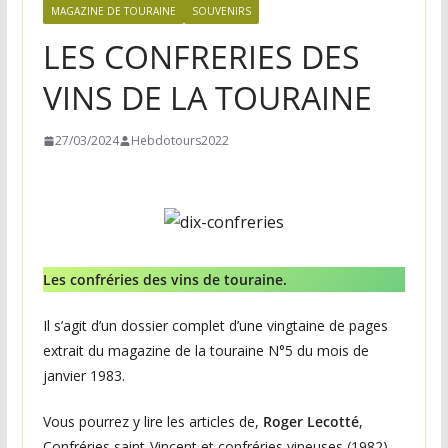
n
MAGAZINE DE TOURAINE
SOUVENIRS
e
LES CONFRERIES DES
,
VINS DE LA TOURAINE
v
o
27/03/2024
Hebdotours2022
s
i
d
é
e
Les confréries des vins de touraine.
s
s
Il s’agit d’un dossier complet d’une vingtaine de pages
o
extrait du magazine de la touraine N°5 du mois de
r
janvier 1983.
t
Vous pourrez y lire les articles de,
Roger Lecotté
,
i
Confréries saint-Vincent et confréries vineuses (1982),