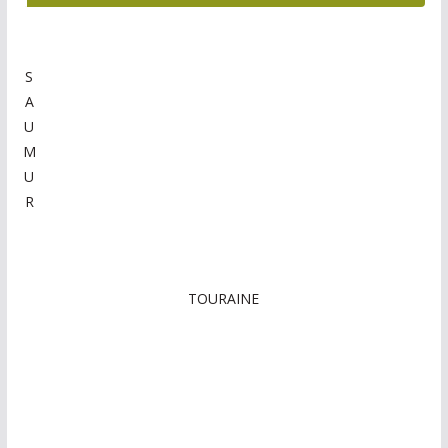
S
A
U
M
U
R
TOURAINE