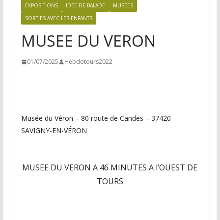
n
EXPOSITIONS
IDÉE DE BALADE
MUSÉES
e
SORTIES AVEC LES ENFANTS
,
MUSEE DU VERON
v
o
01/07/2025
Hebdotours2022
s
i
d
é
Musée du Véron – 80 route de Candes – 37420
e
SAVIGNY-EN-VÉRON
s
s
MUSEE DU VERON A 46 MINUTES A l’OUEST DE
o
TOURS
r
t
i