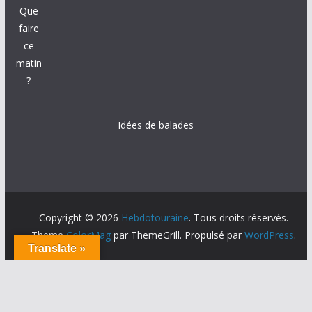
Que
faire
ce
matin
?
Idées de balades
Copyright © 2026
Hebdotouraine
. Tous droits réservés.
Theme
ColorMag
par ThemeGrill. Propulsé par
WordPress
.
Translate »