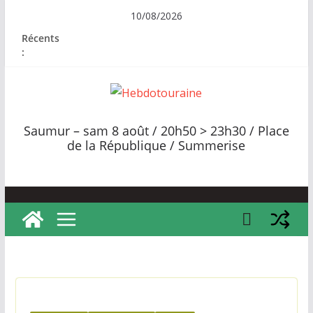
Passer
10/08/2026
au
Récents
contenu
:
H
e
Saumur – sam 8 août / 20h50 > 23h30 / Place
b
de la République / Summerise
d
o
t
o
u
r
a
i