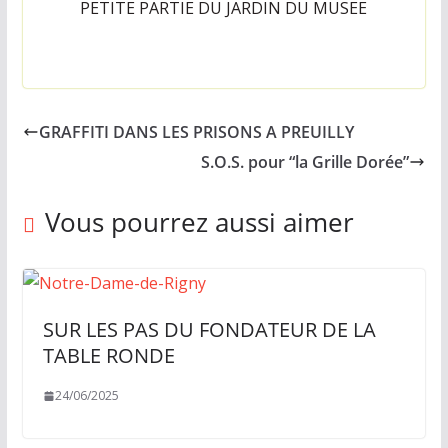
PETITE PARTIE DU JARDIN DU MUSEE
e
s
c
h
a
GRAFFITI DANS LES PRISONS A PREUILLY
q
S.O.S. pour “la Grille Dorée”
u
e
Vous pourrez aussi aimer
s
e
m
a
SUR LES PAS DU FONDATEUR DE LA
i
TABLE RONDE
n
24/06/2025
e