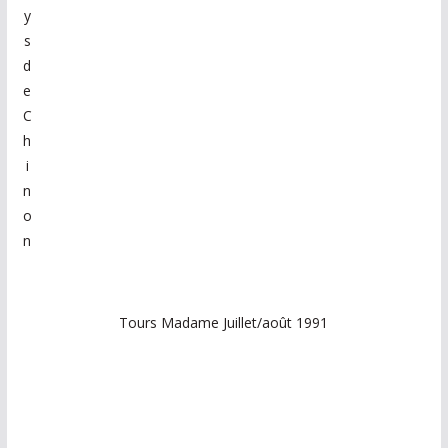
y
s
d
e
C
h
i
n
o
n
Tours Madame Juillet/août 1991