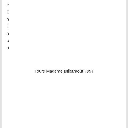
e
C
h
i
n
o
n
Tours Madame Juillet/août 1991