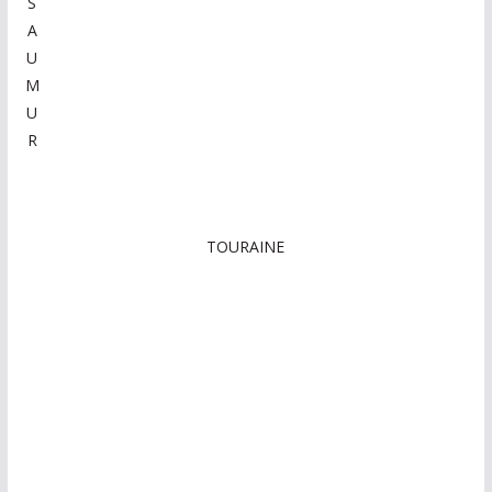
S
A
U
M
U
R
TOURAINE