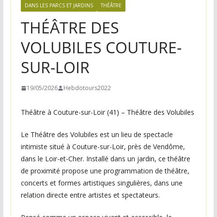
n
DANS LES PARCS ET JARDINS
THÉÂTRE
e
THÉÂTRE DES
,
VOLUBILES COUTURE-
v
o
SUR-LOIR
s
i
19/05/2026
Hebdotours2022
d
Théâtre à Couture-sur-Loir (41) – Théâtre des Volubiles
é
e
Le Théâtre des Volubiles est un lieu de spectacle
s
intimiste situé à Couture-sur-Loir, près de Vendôme,
s
dans le Loir-et-Cher. Installé dans un jardin, ce théâtre
o
de proximité propose une programmation de théâtre,
r
concerts et formes artistiques singulières, dans une
t
relation directe entre artistes et spectateurs.
i