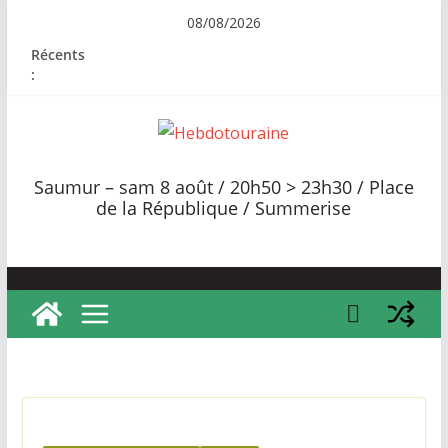
Passer
08/08/2026
au
Récents
contenu
:
H
e
Saumur – sam 8 août / 20h50 > 23h30 / Place
b
de la République / Summerise
d
o
t
o
u
r
a
i