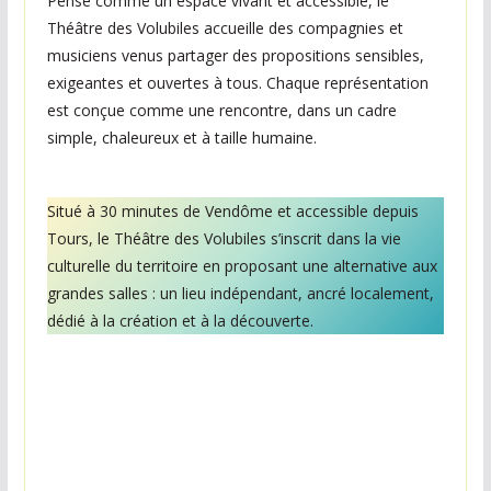
Pensé comme un espace vivant et accessible, le
e
Théâtre des Volubiles accueille des compagnies et
s
musiciens venus partager des propositions sensibles,
c
exigeantes et ouvertes à tous. Chaque représentation
h
est conçue comme une rencontre, dans un cadre
a
simple, chaleureux et à taille humaine.
q
u
Situé à 30 minutes de Vendôme et accessible depuis
e
Tours, le Théâtre des Volubiles s’inscrit dans la vie
s
culturelle du territoire en proposant une alternative aux
e
grandes salles : un lieu indépendant, ancré localement,
m
dédié à la création et à la découverte.
a
i
n
e