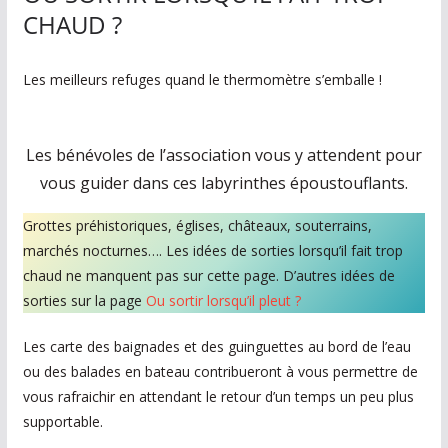
n
CHAUD ?
e
,
Les meilleurs refuges quand le thermomètre s’emballe !
v
o
s
Les bénévoles de l’association vous y attendent pour
i
vous guider dans ces labyrinthes époustouflants.
d
Grottes préhistoriques, églises, châteaux, souterrains,
é
marchés nocturnes…. Les idées de sorties lorsqu’il fait trop
e
chaud ne manquent pas sur cette page. D’autres idées de
s
sorties sur la page
Ou sortir lorsqu’il pleut ?
s
o
Les carte des baignades et des guinguettes au bord de l’eau
ou des balades en bateau contribueront à vous permettre de
r
vous rafraichir en attendant le retour d’un temps un peu plus
t
supportable.
i