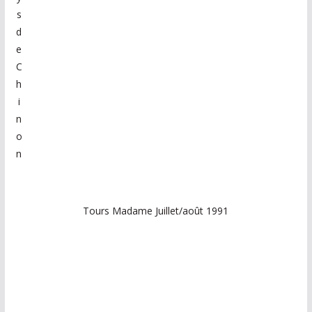
s
d
e
C
h
i
n
o
n
Tours Madame Juillet/août 1991