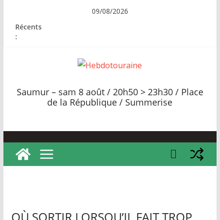
Passer
09/08/2026
au
Récents
contenu
:
H
e
Saumur – sam 8 août / 20h50 > 23h30 / Place
b
de la République / Summerise
d
o
t
o
u
r
a
i
OÙ SORTIR LORSQU’IL FAIT TROP