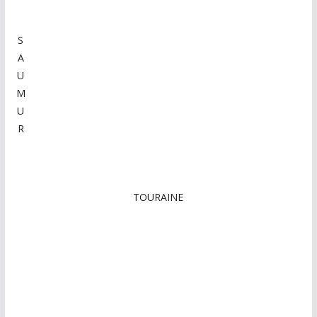
S
A
U
M
U
R
TOURAINE