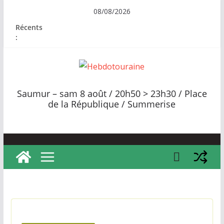
Passer
08/08/2026
au
Récents
contenu
:
H
e
Saumur – sam 8 août / 20h50 > 23h30 / Place
b
de la République / Summerise
d
o
t
o
u
r
a
i