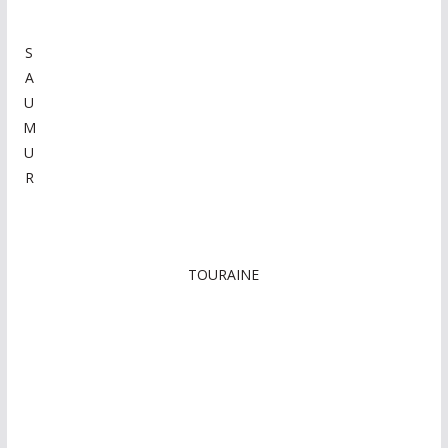
S
A
U
M
U
R
TOURAINE