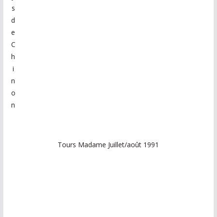
s
d
e
C
h
i
n
o
n
Tours Madame Juillet/août 1991