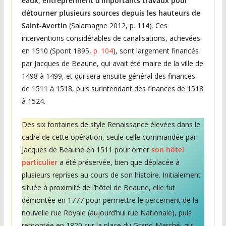
eaux, entreprennent d’importants travaux pour
e
détourner plusieurs sources depuis les hauteurs de
s
Saint-Avertin
(Salamagne 2012, p. 114). Ces
c
interventions considérables de canalisations, achevées
h
en 1510 (Spont 1895,
p. 104
), sont largement financés
a
par Jacques de Beaune, qui avait été maire de la ville de
q
1498 à 1499, et qui sera ensuite général des finances
de 1511 à 1518, puis surintendant des finances de 1518
u
à 1524.
e
s
Des six fontaines de style Renaissance élevées dans le
e
cadre de cette opération, seule celle commandée par
m
Jacques de Beaune en 1511 pour orner
son hôtel
a
particulier
a été préservée, bien que déplacée à
i
plusieurs reprises au cours de son histoire. Initialement
située à proximité de l’hôtel de Beaune, elle fut
n
démontée en 1777 pour permettre le percement de la
e
nouvelle rue Royale (aujourd’hui rue Nationale), puis
remontée en 1820 sur la place du Grand-Marché, qui