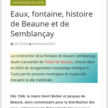
n
EN ATTENDANT DE SORTIR
e
Eaux, fontaine, histoire
,
de Beaune et de
v
o
Semblançay
s
i
10/12/2025
Hebdotours2022
d
La construction de la fontaine de Beaune-Semblançay,
é
située à proximité de
l’hôtel de Beaune
, s’inscrit dans
e
un effort de réorganisation hydraulique entrepris à
s
Tours par les pouvoirs municipaux et royaux afin
s
d’assainir la ville médiévale.
o
r
Dès 1506, le maire Henri Bohier et Jacques de
t
Beaune, alors commissaire pour la distribution des
i