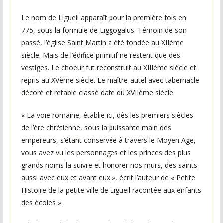
e
Le nom de Ligueil apparaît pour la première fois en
s
775, sous la formule de Liggogalus. Témoin de son
c
passé, l’église Saint Martin a été fondée au XIIème
h
siècle. Mais de l’édifice primitif ne restent que des
a
vestiges. Le choeur fut reconstruit au XIIIème siècle et
q
repris au XVème siècle. Le maître-autel avec tabernacle
u
décoré et retable classé date du XVIIème siècle.
e
« La voie romaine, établie ici, dès les premiers siècles
s
de l’ère chrétienne, sous la puissante main des
e
empereurs, s’étant conservée à travers le Moyen Age,
m
vous avez vu les personnages et les princes des plus
a
grands noms la suivre et honorer nos murs, des saints
i
aussi avec eux et avant eux », écrit l’auteur de « Petite
n
Histoire de la petite ville de Ligueil racontée aux enfants
e
des écoles ».