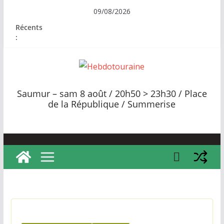
Passer
09/08/2026
au
Récents
contenu
:
H
e
Saumur – sam 8 août / 20h50 > 23h30 / Place
b
de la République / Summerise
d
o
t
o
u
r
a
i