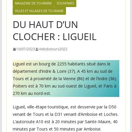
n
MAGAZINE DE TOURAINE
SOUVENIRS
e
VILLES ET VILLAGES DE TOURAINE
,
DU HAUT D’UN
v
CLOCHER : LIGUEIL
o
s
10/07/2023
Hebdotours2022
i
d
Ligueil est un bourg de 2255 habitants situé dans le
é
département d’Indre & Loire (37). A 45 km au sud de
e
Tours et à proximité de la Vienne (86) et de l’Indre (36).
s
Poitiers est à 70 km au sud-ouest de Ligueil, et Paris à
s
270 km au nord-est.
o
Ligueil, ville-étape touristique, est desservie par la D50
r
venant de Tours et la D31 venant d’Amboise et Loches.
t
L’autoroute A10 est à 20 minutes par Sainte-Maure, 40
i
minutes par Tours et 50 minutes par Amboise.